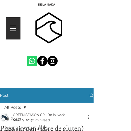
DE LA NADA
Post
All Posts
GREEN SEASON CR | De la Nada
All Posts
Mar 19, 2017
1 min read
Pizza sin pan (libre de gluten)
VIAJES Y AVENTURAS