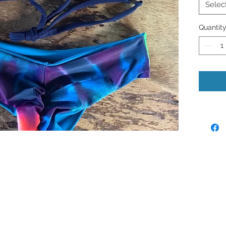
Selec
Quantit
© 2024 by Laura Quiros
www.lauraquiros.com
Whatsapp: +(506) 8864-0525