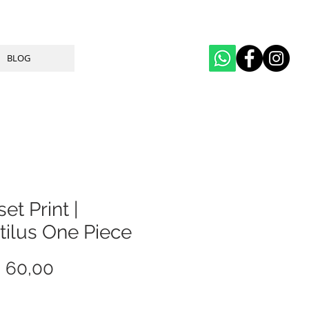
BLOG
et Print |
tilus One Piece
Price
 60,00