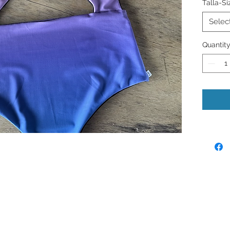
Talla-Si
Selec
Quantit
© 2024 by Laura Quiros
www.lauraquiros.com
Whatsapp: +(506) 8864-0525