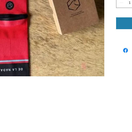
© 2024 by Laura Quiros
www.lauraquiros.com
Whatsapp: +(506) 8864-0525