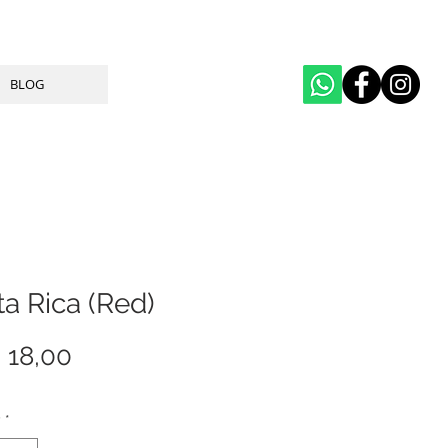
BLOG
a Rica (Red)
Price
 18,00
y
*