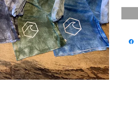
© 2024 by Laura Quiros
www.lauraquiros.com
Whatsapp: +(506) 8864-0525