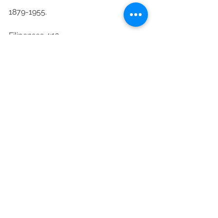
1879-1955.
Filipenses 4:13
Todo lo puedo en Cristo que me 
fortalece.